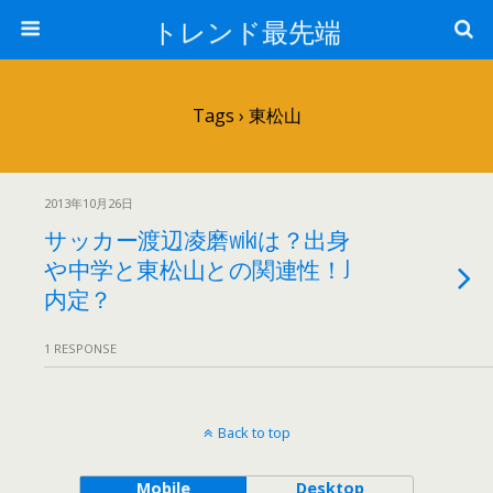
トレンド最先端
Tags › 東松山
2013年10月26日
サッカー渡辺凌磨wikiは？出身
や中学と東松山との関連性！J
内定？
1 RESPONSE
Back to top
Mobile
Desktop