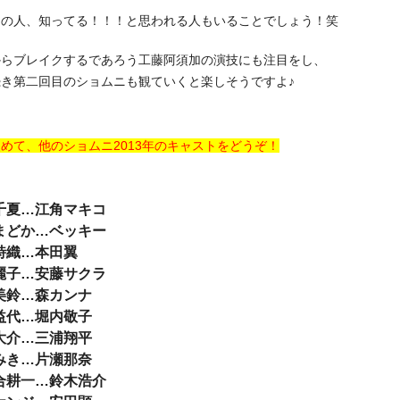
この人、知ってる！！！と思われる人もいることでしょう！笑
からブレイクするであろう工藤阿須加の演技にも注目をし、
き第二回目のショムニも観ていくと楽しそうですよ♪
めて、他のショムニ2013年のキャストをどうぞ！
千夏…江角マキコ
まどか…ベッキー
詩織…本田翼
麗子…安藤サクラ
美鈴…森カンナ
益代…堀内敬子
大介…三浦翔平
みき…片瀬那奈
合耕一…鈴木浩介