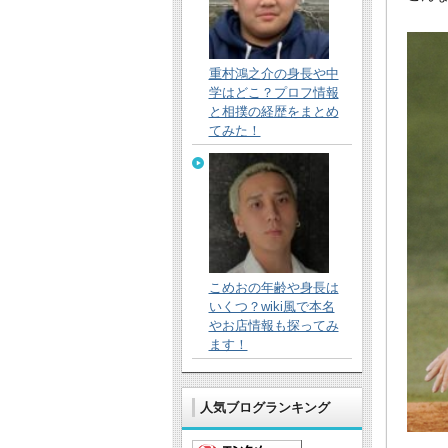
重村鴻之介の身長や中
学はどこ？プロフ情報
と相撲の経歴をまとめ
てみた！
こめおの年齢や身長は
いくつ？wiki風で本名
やお店情報も探ってみ
ます！
人気ブログランキング