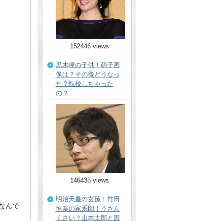
152446 views
黒木瞳の子供！萌子画
像は？その後どうなっ
た？転校しちゃった
の？
146435 views
明治天皇の玄孫！竹田
なんで
恒泰の家系図！うさん
くさい？山本太郎と因