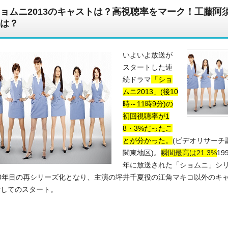
ョムニ2013のキャストは？高視聴率をマーク！工藤阿
は？
いよいよ放送が
報を一挙公開
スタートした連
続ドラマ
「ショ
ムニ2013」(後10
時～11時9分)の
初回視聴率が1
8・3%だったこ
とが分かった。
(ビデオリサーチ
関東地区)。
瞬間最高は21.3%
19
年に放送された「ショムニ」シ
0年目の再シリーズ化となり、主演の坪井千夏役の江角マキコ以外のキ
新してのスタート。