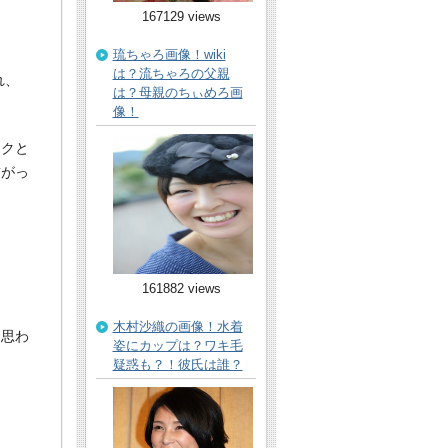
167129 views
琉ちゃろ画像！wiki
は？流ちゃろの父親
れ、
は？母親のちぃめろ画
像！
ークと
繋がっ
161882 views
木村沙織の画像！水着
と思わ
姿にカップは？ワキ毛
疑惑も？！彼氏は誰？