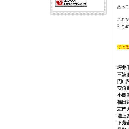
あっ
これ
引き続
では改
坪井
三波
円山
安倍
小島
福田
左門
壇上
下落