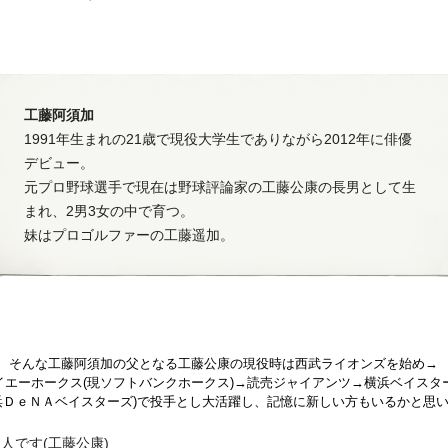
工藤阿須加
1991年生まれの21歳で現役大学生でありながら2012年に俳優
デビュー。
元プロ野球選手で現在は野球評論家の工藤公康の長男として生
まれ、2男3女の中で育つ。
妹はプロゴルファーの工藤遥加。
そんな工藤阿須加の父となる工藤公康の現役時は西武ライオンズを始め→
イエーホークス(現ソフトバンクホークス)→読売ジャイアンツ→横浜ベイスタ
浜ＤｅＮＡベイスターズ)で投手とし大活躍し、記憶に新しい方もいるかと思
人です(工藤公康)