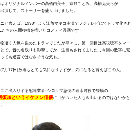
にはオリジナルメンバーの高橋由美子、京野ことみ、高橋克美らが
ト出演して、ストーリーを盛り上げました。
ニと言えば、1998年より江角マキコ主演でフジテレビにてドラマ化さ
Lたちの人間模様を描いたコメディ漫画です！
は物凄く人気を集めたドラマでしたが早々に、第一回目は高視聴率をマ
ことで、昔の名残りも影響してか、注目もされてましたし今回の数字に
いっても過言ではなさそうな気も。
(7月17日)放送もとても気になりますが、気になると言えばこの人。
ニに出入りする配達業者･シロクマ急便の速水君役で登場の、
阿須加というイケメン俳優
に目がついた人も沢山いるのではないか
す。