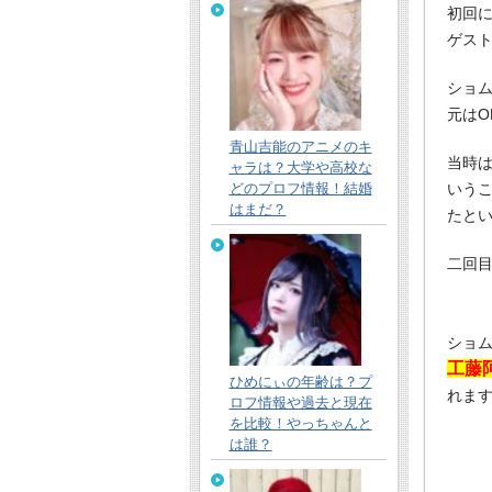
初回
ゲス
ショム
元はO
青山吉能のアニメのキ
当時
ャラは？大学や高校な
どのプロフ情報！結婚
いう
はまだ？
たと
二回目
ショム
工藤
ひめにぃの年齢は？プ
れま
ロフ情報や過去と現在
を比較！やっちゃんと
は誰？