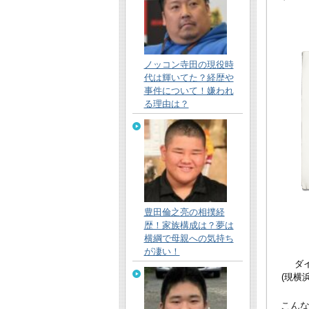
ノッコン寺田の現役時
代は輝いてた？経歴や
事件について！嫌われ
る理由は？
豊田倫之亮の相撲経
歴！家族構成は？夢は
横綱で母親への気持ち
が凄い！
ダ
(現横
こんな