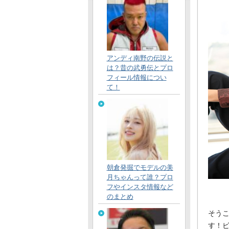
アンディ南野の伝説と
は？昔の武勇伝とプロ
フィール情報につい
て！
朝倉発掘でモデルの美
月ちゃんって誰？プロ
フやインスタ情報など
のまとめ
そうこ
す！