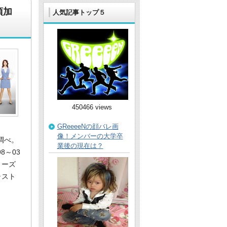
須加
人気記事トップ５
450466 views
GReeeeNの顔バレ画
像！メンバーの大学卒
調べ。
業後の現在は？
98～03
リーズ
ャスト