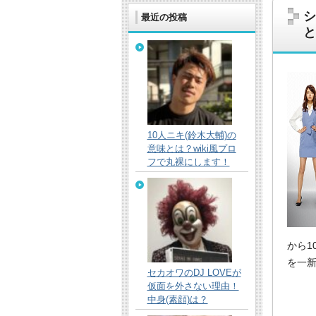
シ
最近の投稿
と
芸能や最新のニュース、スポーツなどの情
10人ニキ(鈴木大輔)の
意味とは？wiki風プロ
フで丸裸にします！
から1
を一
セカオワのDJ LOVEが
仮面を外さない理由！
中身(素顔)は？