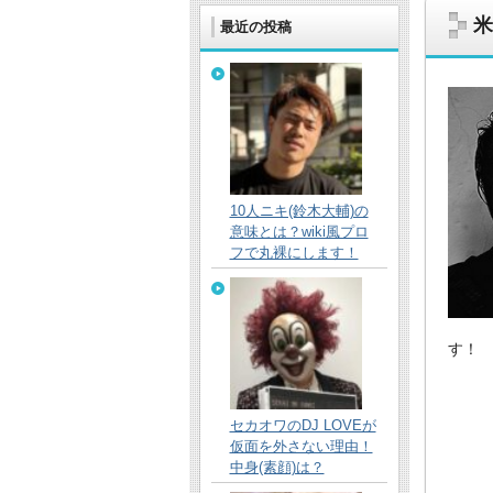
米
最近の投稿
芸能や最新のニュース、スポーツなどの情
10人ニキ(鈴木大輔)の
意味とは？wiki風プロ
フで丸裸にします！
す！
セカオワのDJ LOVEが
仮面を外さない理由！
中身(素顔)は？