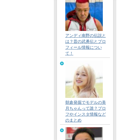
アンディ南野の伝説と
は？昔の武勇伝とプロ
フィール情報につい
て！
朝倉発掘でモデルの美
月ちゃんって誰？プロ
フやインスタ情報など
のまとめ