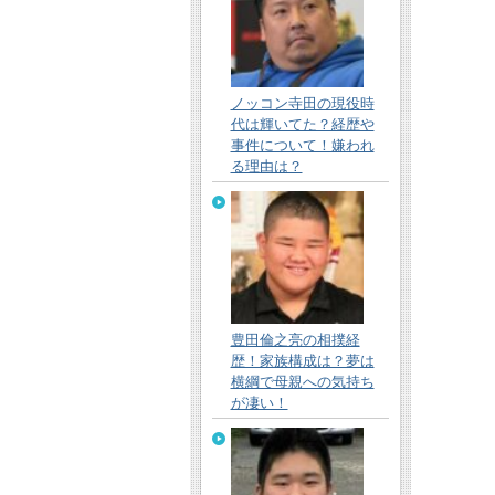
ノッコン寺田の現役時
代は輝いてた？経歴や
事件について！嫌われ
る理由は？
豊田倫之亮の相撲経
歴！家族構成は？夢は
横綱で母親への気持ち
が凄い！