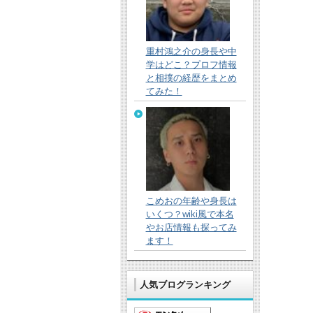
重村鴻之介の身長や中
学はどこ？プロフ情報
と相撲の経歴をまとめ
てみた！
こめおの年齢や身長は
いくつ？wiki風で本名
やお店情報も探ってみ
ます！
人気ブログランキング