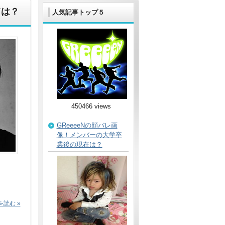
ては？
人気記事トップ５
450466 views
GReeeeNの顔バレ画
像！メンバーの大学卒
業後の現在は？
読む »