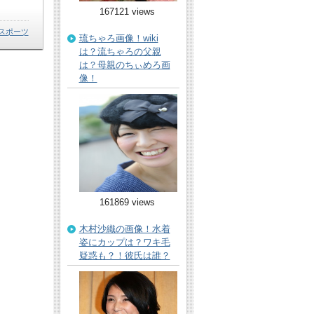
167121 views
スポーツ
琉ちゃろ画像！wiki
は？流ちゃろの父親
は？母親のちぃめろ画
像！
161869 views
木村沙織の画像！水着
姿にカップは？ワキ毛
疑惑も？！彼氏は誰？