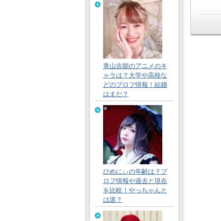
青山吉能のアニメのキ
ャラは？大学や高校な
どのプロフ情報！結婚
はまだ？
ひめにぃの年齢は？プ
ロフ情報や過去と現在
を比較！やっちゃんと
は誰？