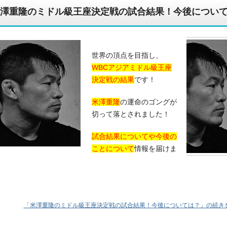
澤重隆のミドル級王座決定戦の試合結果！今後につい
世界の頂点を目指し、
報を一挙公開
WBCアジアミドル級王座
決定戦の結果
です！
米澤重隆
の運命のゴングが
切って落とされました！
試合結果についてや今後の
ことについて
情報を届けま
「米澤重隆のミドル級王座決定戦の試合結果！今後については？」の続きを