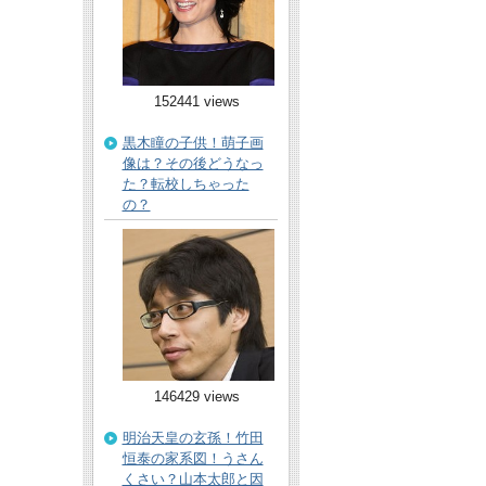
152441 views
黒木瞳の子供！萌子画
像は？その後どうなっ
た？転校しちゃった
の？
146429 views
明治天皇の玄孫！竹田
恒泰の家系図！うさん
くさい？山本太郎と因