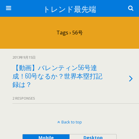
トレンド最先端
Tags › 56号
2013年9月15日
【動画】バレンティン56号達
成！60号なるか？世界本塁打記
録は？
2 RESPONSES
Back to top
Mobile
Desktop