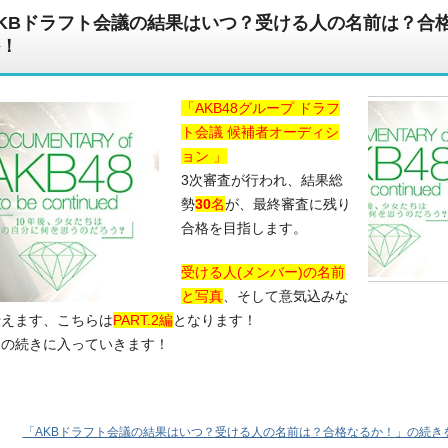
KBドラフト会議の結果はいつ？受ける人の名前は？合
！
「AKB48グループ ドラフ
報を一挙公開
ト会議 候補者オーディシ
ョン 」
3次審査が行われ、結果総
勢
30
名
が、最終審査に残り
合格を目指します。
受ける人(メンバー)の名前
と写真
、そして意気込みな
伝えます、こちらは
PART.2編
となります！
その続きに入っていきます！
「AKBドラフト会議の結果はいつ？受ける人の名前は？合格なるか！」の続きを