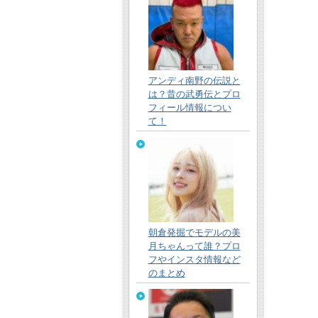
アンディ南野の伝説と
は？昔の武勇伝とプロ
フィール情報につい
て！
朝倉発掘でモデルの美
月ちゃんって誰？プロ
フやインスタ情報など
のまとめ