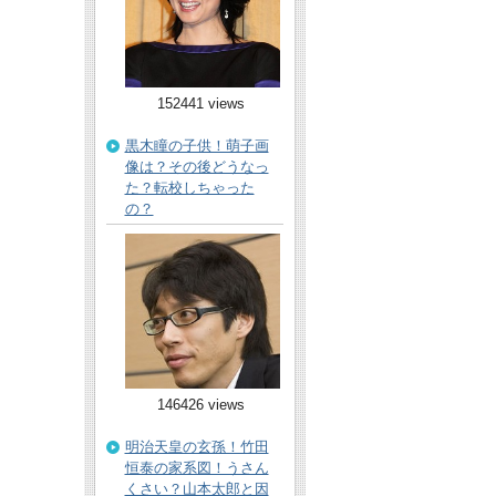
152441 views
黒木瞳の子供！萌子画
像は？その後どうなっ
た？転校しちゃった
の？
146426 views
明治天皇の玄孫！竹田
恒泰の家系図！うさん
くさい？山本太郎と因