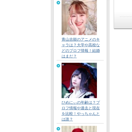
青山吉能のアニメのキ
ャラは？大学や高校な
どのプロフ情報！結婚
はまだ？
ひめにぃの年齢は？プ
ロフ情報や過去と現在
を比較！やっちゃんと
は誰？