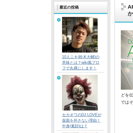
A
最近の投稿
か
芸能や最新のニュース、スポーツなどの情
10人ニキ(鈴木大輔)の
意味とは？wiki風プロ
フで丸裸にします！
どを
では
セカオワのDJ LOVEが
仮面を外さない理由！
中身(素顔)は？