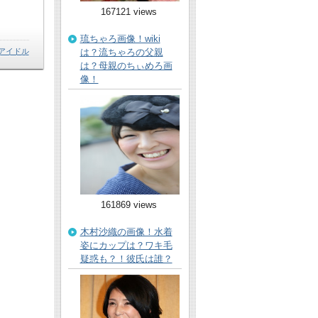
167121 views
琉ちゃろ画像！wiki
アイドル
は？流ちゃろの父親
は？母親のちぃめろ画
像！
161869 views
木村沙織の画像！水着
姿にカップは？ワキ毛
疑惑も？！彼氏は誰？