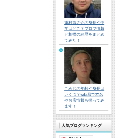
重村鴻之介の身長や中
学はどこ？プロフ情報
と相撲の経歴をまとめ
てみた！
こめおの年齢や身長は
いくつ？wiki風で本名
やお店情報も探ってみ
ます！
人気ブログランキング