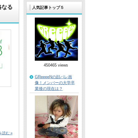
格なる
人気記事トップ５
450465 views
GReeeeNの顔バレ画
像！メンバーの大学卒
業後の現在は？
読む »