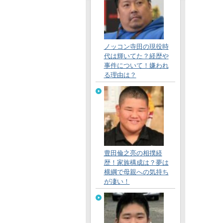
ノッコン寺田の現役時
代は輝いてた？経歴や
事件について！嫌われ
る理由は？
豊田倫之亮の相撲経
歴！家族構成は？夢は
横綱で母親への気持ち
が凄い！