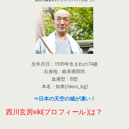
生年月日：1939年生まれの74歳
出身地：岐阜県関市
血液型：B型
本名：知孝[/deco_bg]
⇒日本の天空の城が凄い！
西川玄房wiki(プロフィール )は？