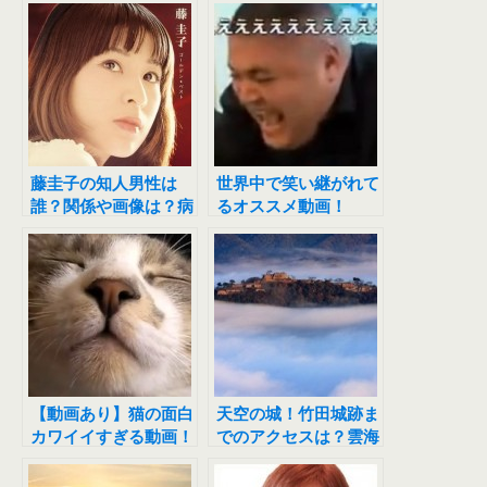
は？
藤圭子の知人男性は
世界中で笑い継がれて
誰？関係や画像は？病
るオススメ動画！
気や病名について！
【動画あり】猫の面白
天空の城！竹田城跡ま
カワイイすぎる動画！
でのアクセスは？雲海
はどの時期がみれる
の？