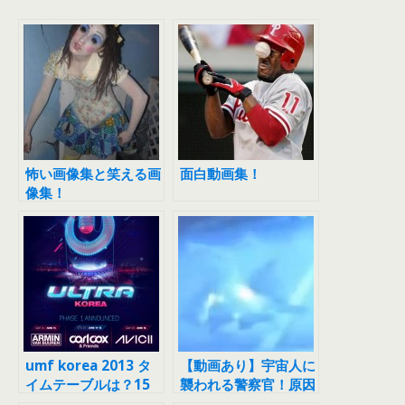
怖い画像集と笑える画
面白動画集！
像集！
umf korea 2013 タ
【動画あり】宇宙人に
イムテーブルは？15
襲われる警察官！原因
日のゲストとwiki
不明！