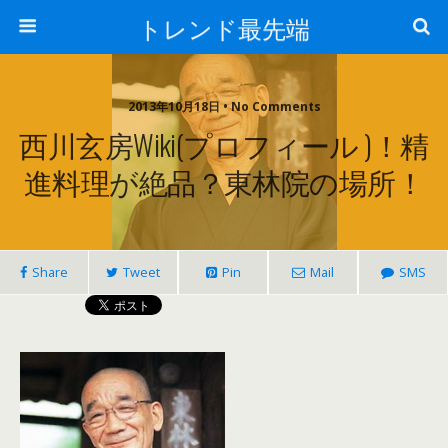
トレンド最先端
2013年10月18日 • No Comments
西川玄房wiki(プロフィール )！精
進料理が絶品？東林院の場所！
Share
Tweet
Pin
Mail
SMS