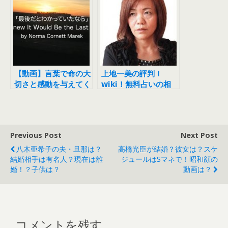
【動画】言葉で命の大
上地一美の評判！
切さと感動を与えてく
wiki！無料占いの相
れます！
性診断は嘘？奇跡の力
とは？
Previous Post
Next Post
八木亜希子の夫・旦那は？
高橋光臣が結婚？彼女は？スケ
結婚相手は有名人？現在は離
ジュールはsマネで！昭和顔の
婚！？子供は？
動画は？
コメントを残す