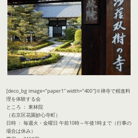
[deco_bg image=”paper1″ width=”400″]※禅寺で精進料
理を体験する会
ところ ： 東林院
（右京区花園妙心寺町）
日時 ： 毎週火・金曜日 午前10時～午後1時まで（行事の
場合は休み）