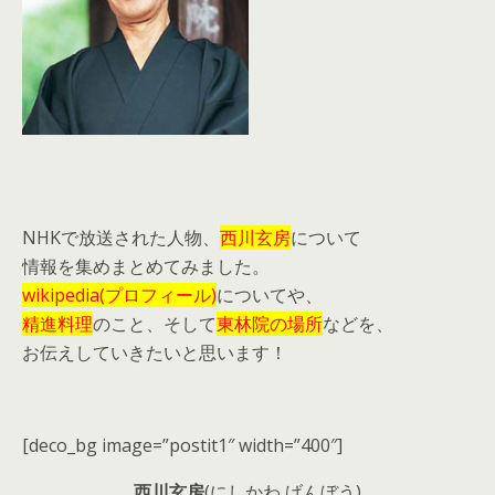
NHKで放送された人物、
西川玄房
について
情報を集めまとめてみました。
wikipedia(プロフィール)
についてや、
精進料理
のこと、そして
東林院の場所
などを、
お伝えしていきたいと思います！
[deco_bg image=”postit1″ width=”400″]
西川玄房
(にしかわ げんぼう)